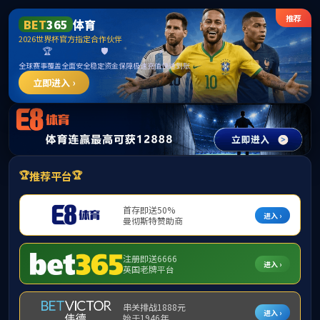
sunbet(中国区)官方网站_sunbet
sunbet申搏
sunbet申搏
sunbet申搏
Dongguan University of Technology Analytical and
sunbet申搏
Testing Center
Analytical and Testing Center | Dongguan University of
Technology
网站首页
生命平台
网站首页
-》
科研平台
-》
生命平台
-》 正文
中心概况
制备液相色谱质谱联用仪
中心简介
组织架构
实验室分布
科研平台
19018373
理化平台
成像平台
微纳平台
生命平台
办事指南
设备编号
19018358
制备液相色谱
测试须知
测试流程
测试收费标准
操作说明
设备名称
资质认证
质谱联用仪
型号
LCMS-2020
中心党建
国标分类名称
有机质谱仪器
科普教育
计量单位
台