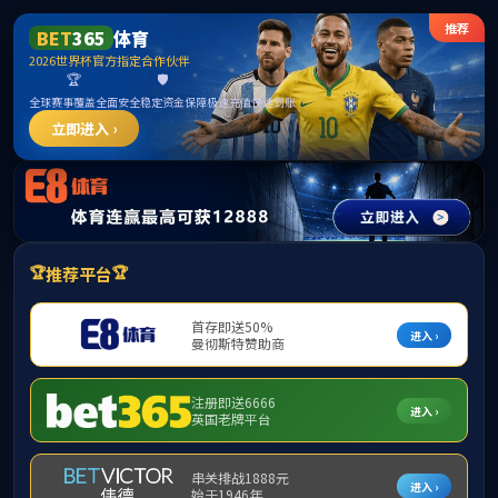
sunbet(中国区)官方网站_sunbet
sunbet申搏
sunbet申搏
sunbet申搏
Dongguan University of Technology Analytical and
sunbet申搏
Testing Center
Analytical and Testing Center | Dongguan University of
Technology
网站首页
新闻中心
网站首页
-》
新闻中心
-》
新闻中心
-》 正文
中心概况
sunbet申搏召开2024年度总结表彰大会
中心简介
组织架构
实验室分布
科研平台
发布者：sunbet申搏
发布时间：2025-01-14 15:15:21
浏览次
理化平台
成像平台
微纳平台
生命平台
办事指南
数：
0
测试须知
测试流程
测试收费标准
操作说明
资质认证
为贯彻部署学校的工作会议精神，加强部门内部沟
通，回顾过去一年工作成果，同时，为了表彰先进、激励
中心党建
士气，增强团队的凝聚力和归属感，2025年1月9日下
午，sunbet申搏在会议中心301召开2024年度总结表彰大
科普教育
会，会议由程文雪主持，中心全体教职工参会。